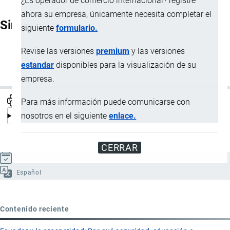
¿Es operador de comercio internacional? registre
ahora su empresa, únicamente necesita completar el
Sinónimos
siguiente
formulario.
Revise las versiones
premium
y las versiones
Supply chain mangement
estandar
disponibles para la visualización de su
SCM
empresa.
Para más información puede comunicarse con
nosotros en el siguiente
enlace.
CERRAR
Actualizado el 9 Septiembre, 2024
Español
Contenido reciente