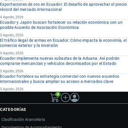
Exportaciones de oro en Ecuador: El desafío de aprovechar el precio
récord del mercado internacional
4 Agosto, 2026
Ecuador y Japón buscan fortalecer su relación económica con un
posible Acuerdo de Asociación Económica
3 Agosto, 2026
El tráfico ilegal de armas en Ecuador: Cómo impacta la economía, el
comercio exterior y la inversión
3 Agosto, 2026
Ecuador implementa nuevas subastas de la Aduana: Así podrán
comprarse mercancías y vehículos decomisados por el Estado
3 Agosto, 2026
Ecuador fortalece su estrategia comercial con nuevos acuerdos
internacionales y busca ampliar su acceso a mercados clave
3 Agosto, 2026
0
CATEGORÍAS
Clasificación Arancelaria
Documentos de Acompañamiento