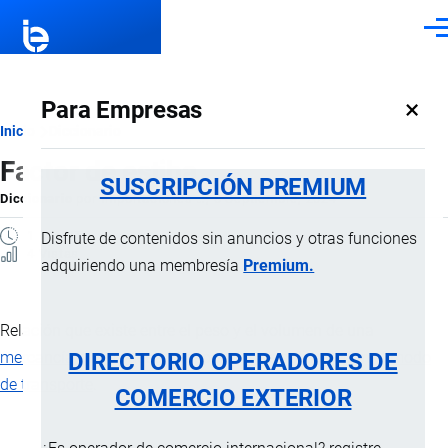
Pasar al contenido principal
Men
×
Para Empresas
Ruta
Inicio
Diccionario
Factor de estiba
de
SUSCRIPCIÓN PREMIUM
Diccionario
por
Importaciones …
, 8 Septiembre, 2024
navegación
1 MINUTO
Disfrute de contenidos sin anuncios y otras funciones
4 Vistas
adquiriendo una membresía
Premium.
Relación que existe entre el peso y el volumen de una
DIRECTORIO OPERADORES DE
mercancía
que se debe transportar y se aplica según el
modo
de transporte
.
COMERCIO EXTERIOR