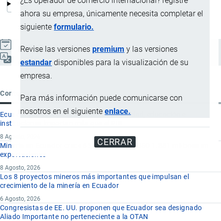
¿Es operador de comercio internacional? registre
ahora su empresa, únicamente necesita completar el
siguiente
formulario.
Actualizado el 9 Septiembre, 2024
Revise las versiones
premium
y las versiones
Español
estandar
disponibles para la visualización de su
empresa.
Contenido reciente
Para más información puede comunicarse con
nosotros en el siguiente
enlace.
Ecuador y la prosperidad: Por qué seguridad, educación e
instituciones importan más que el PIB
8 Agosto, 2026
CERRAR
Minería en Ecuador crece 65,3% y alcanza USD 1.381 millones en
exportaciones
8 Agosto, 2026
Los 8 proyectos mineros más importantes que impulsan el
crecimiento de la minería en Ecuador
6 Agosto, 2026
Congresistas de EE. UU. proponen que Ecuador sea designado
Aliado Importante no perteneciente a la OTAN