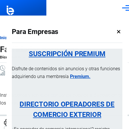
Pasar al contenido principal
Men
×
Para Empresas
Ruta
Inicio
Diccionario
Facilidades portuarias
de
SUSCRIPCIÓN PREMIUM
Diccionario
por
Importaciones …
, 8 Septiembre, 2024
navegación
1 MINUTO
Disfrute de contenidos sin anuncios y otras funciones
1 Vistas
adquiriendo una membresía
Premium.
Instalaciones y
servicios portuarios
puestos a disposición de
DIRECTORIO OPERADORES DE
los usuarios.
COMERCIO EXTERIOR