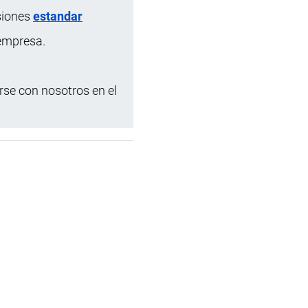
siones
estandar
 empresa.
se con nosotros en el