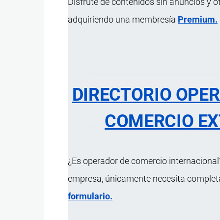
Disfrute de contenidos sin anuncios y o
adquiriendo una membresía
Premium.
Longitud de una embarcación desde 
Certificado de Matrícula.
DIRECTORIO OPE
COMERCIO EX
Actualizado el 9 Septiembre, 2024
¿Es operador de comercio internacional?
empresa, únicamente necesita completar
formulario.