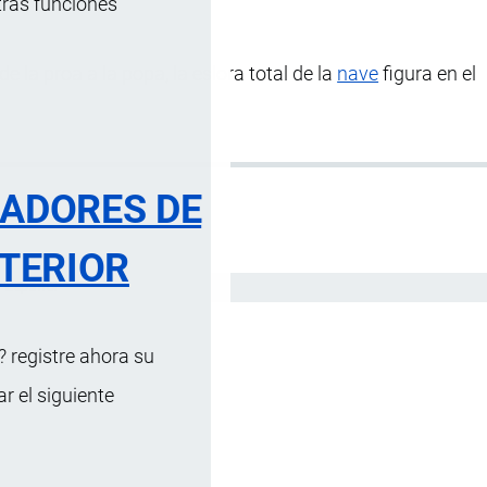
tras funciones
la proa a la popa, la eslora total de la
nave
figura en el
RADORES DE
TERIOR
Español
 registre ahora su
 el siguiente