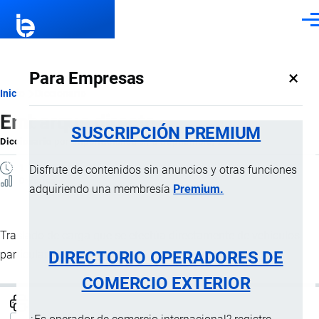
Pasar al contenido principal
Men
×
Para Empresas
Ruta
Inicio
Diccionario
Embarque directo
de
SUSCRIPCIÓN PREMIUM
Diccionario
por
Importaciones …
, 8 Septiembre, 2024
navegación
1 MINUTO
Disfrute de contenidos sin anuncios y otras funciones
0 Vistas
adquiriendo una membresía
Premium.
Traslado de carga que se efectúa directamente de vehículos
DIRECTORIO OPERADORES DE
particulares a una
nave
.
COMERCIO EXTERIOR