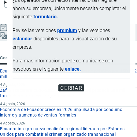
¿Es operador de comercio internacional? registre
ahora su empresa, únicamente necesita completar el
siguiente
formulario.
Actualizado el 9 Septiembre, 2024
Revise las versiones
premium
y las versiones
Español
estandar
disponibles para la visualización de su
empresa.
Contenido reciente
Para más información puede comunicarse con
nosotros en el siguiente
enlace.
Ecuador exportará 10,8 millones de barriles de petróleo por USD 872
millones en 2026
4 Agosto, 2026
CERRAR
Zafra azucarera 2026-2027 de Ecuador prevé producir 530 mil
toneladas y fortalecer exportaciones
4 Agosto, 2026
Economía de Ecuador crece en 2026 impulsada por consumo
interno y aumento de ventas formales
4 Agosto, 2026
Ecuador integra nueva coalición regional liderada por Estados
Unidos para combatir el crimen organizado transnacional