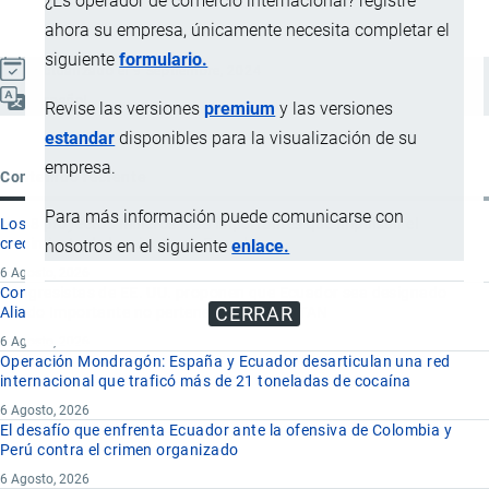
¿Es operador de comercio internacional? registre
ahora su empresa, únicamente necesita completar el
siguiente
formulario.
Actualizado el 9 Septiembre, 2024
Español
Revise las versiones
premium
y las versiones
estandar
disponibles para la visualización de su
empresa.
Contenido reciente
Para más información puede comunicarse con
Los 8 proyectos mineros más importantes que impulsan el
crecimiento de la minería en Ecuador
nosotros en el siguiente
enlace.
6 Agosto, 2026
Congresistas de EE. UU. proponen que Ecuador sea designado
CERRAR
Aliado Importante no perteneciente a la OTAN
6 Agosto, 2026
Operación Mondragón: España y Ecuador desarticulan una red
internacional que traficó más de 21 toneladas de cocaína
6 Agosto, 2026
El desafío que enfrenta Ecuador ante la ofensiva de Colombia y
Perú contra el crimen organizado
6 Agosto, 2026