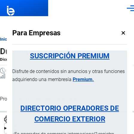
Pasar al contenido principal
Men
×
Para Empresas
Ruta
Inicio
Diccionario
Dueño de carga
de
SUSCRIPCIÓN PREMIUM
Diccionario
por
Importaciones …
, 8 Septiembre, 2024
navegación
1 MINUTO
Disfrute de contenidos sin anuncios y otras funciones
1 Vistas
adquiriendo una membresía
Premium.
Propietario o
destinatario
de la carga.
DIRECTORIO OPERADORES DE
COMERCIO EXTERIOR