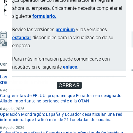
¿Es operador de comercio internacional? registre
ahora su empresa, únicamente necesita completar el
siguiente
formulario.
Revise las versiones
premium
y las versiones
Actualizado el 9 Septiembre, 2024
estandar
disponibles para la visualización de su
Español
empresa.
Para más información puede comunicarse con
Contenido reciente
nosotros en el siguiente
enlace.
Los 8 proyectos mineros más importantes que impulsan el
crecimiento de la minería en Ecuador
CERRAR
6 Agosto, 2026
Congresistas de EE. UU. proponen que Ecuador sea designado
Aliado Importante no perteneciente a la OTAN
6 Agosto, 2026
Operación Mondragón: España y Ecuador desarticulan una red
internacional que traficó más de 21 toneladas de cocaína
6 Agosto, 2026
El desafío que enfrenta Ecuador ante la ofensiva de Colombia y