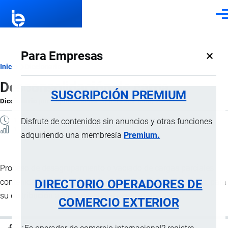
Pasar al contenido principal
Men
×
Para Empresas
Ruta
Inicio
Diccionario
Desconsolidación de carga
de
SUSCRIPCIÓN PREMIUM
Diccionario
por
Importaciones …
, 8 Septiembre, 2024
navegación
1 MINUTO
Disfrute de contenidos sin anuncios y otras funciones
1 Vistas
adquiriendo una membresía
Premium.
Proceso de desagrupamiento o vaciado de cargas parciales
DIRECTORIO OPERADORES DE
contenidas en una
unidad de carga
o
medio de transporte
, para
su distribución a los respectivos consignatarios.
COMERCIO EXTERIOR