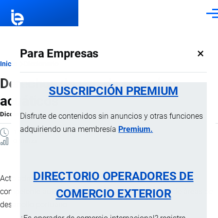
Pasar al contenido principal
Men
×
Para Empresas
Ruta
Inicio
Diccionario
Derechos de uso de espacios
de
SUSCRIPCIÓN PREMIUM
acuáticos
navegación
Diccionario
por
Importaciones …
, 8 Septiembre, 2024
Disfrute de contenidos sin anuncios y otras funciones
adquiriendo una membresía
Premium.
1 MINUTO
0 Vistas
DIRECTORIO OPERADORES DE
Acto administrativo mediante el cual la el Organismo
COMERCIO EXTERIOR
competente autoriza al peticionario la explotación de áreas de
desarrollo portuario.