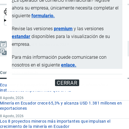
¿Es operador de comercio internacional? registre
ahora su empresa, únicamente necesita completar el
siguiente
formulario.
Revise las versiones
premium
y las versiones
estandar
disponibles para la visualización de su
empresa.
Actualizado el 9 Septiembre, 2024
Español
Para más información puede comunicarse con
nosotros en el siguiente
enlace.
Contenido reciente
CERRAR
Ecuador y la prosperidad: Por qué seguridad, educación e
instituciones importan más que el PIB
8 Agosto, 2026
Minería en Ecuador crece 65,3% y alcanza USD 1.381 millones en
exportaciones
8 Agosto, 2026
Los 8 proyectos mineros más importantes que impulsan el
crecimiento de la minería en Ecuador