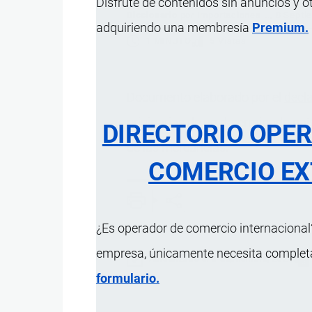
Disfrute de contenidos sin anuncios y o
Diccionario
por
Importaciones …
, 8 Septi
adquiriendo una membresía
Premium.
1 MINUTO
5 Vistas
Documento elaborado por el
decl
originarias de un determinado país 
DIRECTORIO OPE
de las mercancías.
COMERCIO EX
¿Es operador de comercio internacional?
empresa, únicamente necesita completar
Actualizado el 8 Septiembre, 2024
formulario.