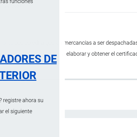
tras funciones
embre, 2024
arante
que acredita que las mercancías a ser despachada
o territorio, necesario para elaborar y obtener el certific
RADORES DE
TERIOR
 registre ahora su
 el siguiente
Español