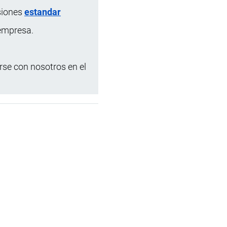
siones
estandar
 empresa.
se con nosotros en el