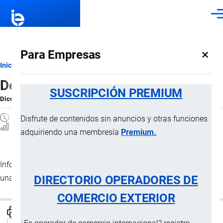
Pasar al contenido principal
Men
×
Para Empresas
Ruta
Inicio
Diccionario
Declaración certificada de origen
de
SUSCRIPCIÓN PREMIUM
Diccionario
por
Importaciones …
, 8 Septiembre, 2024
navegación
1 MINUTO
Disfrute de contenidos sin anuncios y otras funciones
2 Vistas
adquiriendo una membresía
Premium.
Información sobre el origen de las mercancías certificada por
DIRECTORIO OPERADORES DE
una autoridad o entidad habilitada para hacerlo.
COMERCIO EXTERIOR