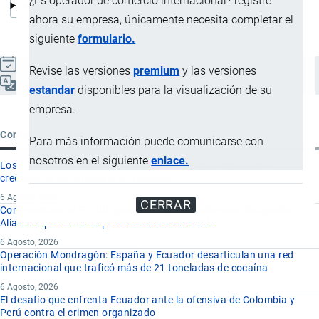
¿Es operador de comercio internacional? registre
ahora su empresa, únicamente necesita completar el
siguiente
formulario.
Actualizado el 8 Septiembre, 2024
Revise las versiones
premium
y las versiones
Español
estandar
disponibles para la visualización de su
empresa.
Contenido reciente
Para más información puede comunicarse con
nosotros en el siguiente
enlace.
Los 8 proyectos mineros más importantes que impulsan el
crecimiento de la minería en Ecuador
6 Agosto, 2026
CERRAR
Congresistas de EE. UU. proponen que Ecuador sea designado
Aliado Importante no perteneciente a la OTAN
6 Agosto, 2026
Operación Mondragón: España y Ecuador desarticulan una red
internacional que traficó más de 21 toneladas de cocaína
6 Agosto, 2026
El desafío que enfrenta Ecuador ante la ofensiva de Colombia y
Perú contra el crimen organizado