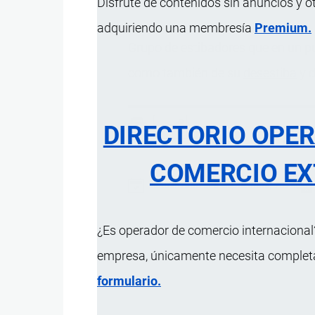
Disfrute de contenidos sin anuncios y o
adquiriendo una membresía
Premium.
Grupo de estibadores que en un
p
como también de su
desestiba
y 
DIRECTORIO OPE
COMERCIO EX
Actualizado el 8 Septiembre, 2024
¿Es operador de comercio internacional?
empresa, únicamente necesita completar
formulario.