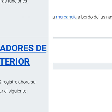
tras funciones
uerto
se ocupan en estibar la
mercancía
a bordo de las nav
desembarque.
RADORES DE
TERIOR
Español
 registre ahora su
 el siguiente