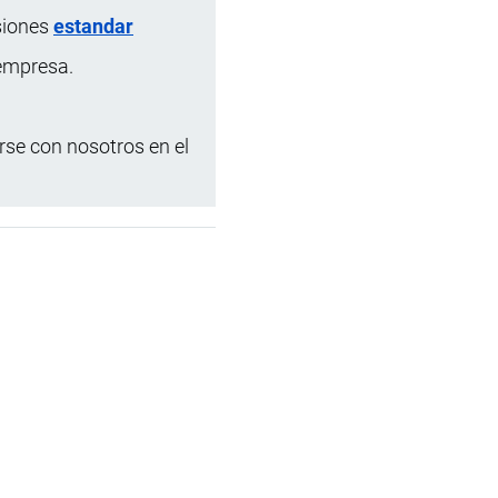
siones
estandar
 empresa.
se con nosotros en el