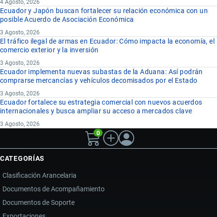
4 Agosto, 2026
Ecuador y Japón buscan fortalecer su relación económica con un
posible Acuerdo de Asociación Económica
3 Agosto, 2026
El tráfico ilegal de armas en Ecuador: Cómo impacta la economía, el
comercio exterior y la inversión
3 Agosto, 2026
Ecuador implementa nuevas subastas de la Aduana: Así podrán
comprarse mercancías y vehículos decomisados por el Estado
3 Agosto, 2026
Ecuador fortalece su estrategia comercial con nuevos acuerdos
internacionales y busca ampliar su acceso a mercados clave
3 Agosto, 2026
0
CATEGORÍAS
Clasificación Arancelaria
Documentos de Acompañamiento
Documentos de Soporte
Exportaciones