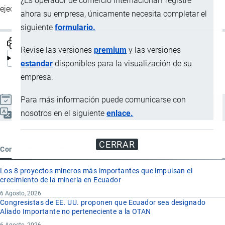
¿Es operador de comercio internacional? registre
ejecutoriada la inocencia de su propietario.
ahora su empresa, únicamente necesita completar el
siguiente
formulario.
Revise las versiones
premium
y las versiones
estandar
disponibles para la visualización de su
empresa.
Para más información puede comunicarse con
Actualizado el 8 Septiembre, 2024
nosotros en el siguiente
enlace.
Español
CERRAR
Contenido reciente
Los 8 proyectos mineros más importantes que impulsan el
crecimiento de la minería en Ecuador
6 Agosto, 2026
Congresistas de EE. UU. proponen que Ecuador sea designado
Aliado Importante no perteneciente a la OTAN
6 Agosto, 2026