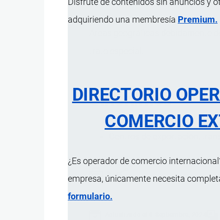
Disfrute de contenidos sin anuncios y o
adquiriendo una membresía
Premium.
Áreas geográficas debidamente de
trato especial.
DIRECTORIO OPE
Sinónimos
COMERCIO EX
Centros de exportación, trans
¿Es operador de comercio internacional?
empresa, únicamente necesita completar
formulario.
Actualizado el 8 Septiembre, 2024