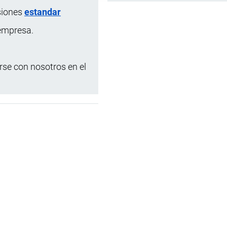
siones
estandar
 empresa.
se con nosotros en el