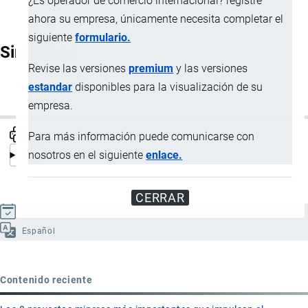
¿Es operador de comercio internacional? registre
ahora su empresa, únicamente necesita completar el
siguiente
formulario.
Sinónimos
Revise las versiones
premium
y las versiones
estandar
disponibles para la visualización de su
Master
empresa.
Para más información puede comunicarse con
nosotros en el siguiente
enlace.
CERRAR
Actualizado el 9 Septiembre, 2024
Español
Contenido reciente