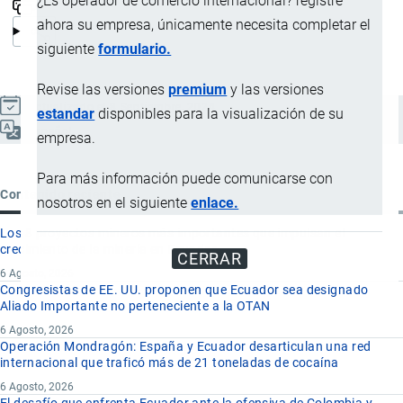
¿Es operador de comercio internacional? registre
ahora su empresa, únicamente necesita completar el
siguiente
formulario.
Revise las versiones
premium
y las versiones
Actualizado el 8 Septiembre, 2024
estandar
disponibles para la visualización de su
Español
empresa.
Para más información puede comunicarse con
Contenido reciente
nosotros en el siguiente
enlace.
Los 8 proyectos mineros más importantes que impulsan el
crecimiento de la minería en Ecuador
CERRAR
6 Agosto, 2026
Congresistas de EE. UU. proponen que Ecuador sea designado
Aliado Importante no perteneciente a la OTAN
6 Agosto, 2026
Operación Mondragón: España y Ecuador desarticulan una red
internacional que traficó más de 21 toneladas de cocaína
6 Agosto, 2026
El desafío que enfrenta Ecuador ante la ofensiva de Colombia y