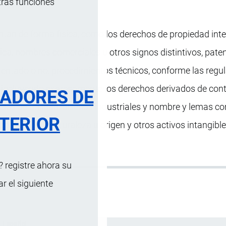
tras funciones
ntan de forma física, como los derechos de propiedad inte
ica, nombres comerciales u otros signos distintivos, paten
tentado o no, procedimientos técnicos, conforme las regu
l, incluyendo expresamente los derechos derivados de con
RADORES DE
elos de utilidad, diseños industriales y nombre y lemas co
TERIOR
e cualquier naturaleza u origen y otros activos intangibl
 registre ahora su
 el siguiente
Español