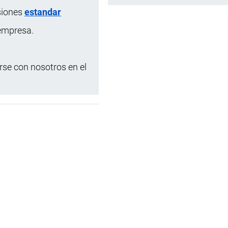
siones
estandar
 empresa.
se con nosotros en el