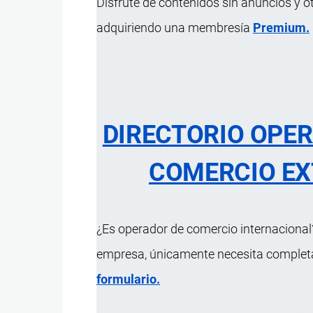
Disfrute de contenidos sin anuncios y o
adquiriendo una membresía
Premium.
Aquellos bienes que no se represe
derechos de autor, marcas de fábr
asistencia técnica, -
know-how
- pa
de la Ley de Propiedad Intelectua
DIRECTORIO OPE
licencia de marcas, patentes, mod
COMERCIO EX
así como derechos contractuales d
naturaleza similar.
¿Es operador de comercio internacional?
empresa, únicamente necesita completar
formulario.
Actualizado el 8 Septiembre, 2024