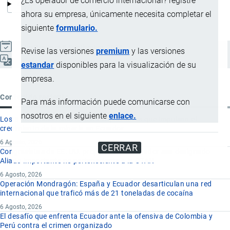
¿Es operador de comercio internacional? registre
ahora su empresa, únicamente necesita completar el
siguiente
formulario.
Actualizado el 8 Septiembre, 2024
Revise las versiones
premium
y las versiones
Español
estandar
disponibles para la visualización de su
empresa.
Contenido reciente
Para más información puede comunicarse con
nosotros en el siguiente
enlace.
Los 8 proyectos mineros más importantes que impulsan el
crecimiento de la minería en Ecuador
6 Agosto, 2026
CERRAR
Congresistas de EE. UU. proponen que Ecuador sea designado
Aliado Importante no perteneciente a la OTAN
6 Agosto, 2026
Operación Mondragón: España y Ecuador desarticulan una red
internacional que traficó más de 21 toneladas de cocaína
6 Agosto, 2026
El desafío que enfrenta Ecuador ante la ofensiva de Colombia y
Perú contra el crimen organizado