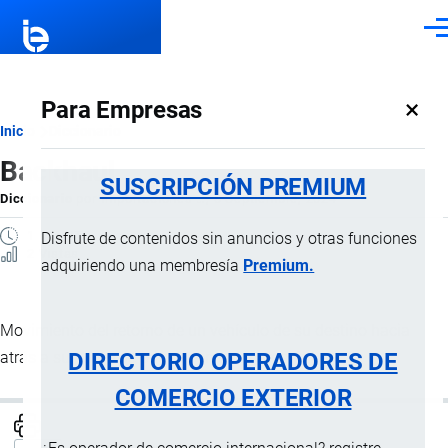
Pasar al contenido principal
Men
×
Para Empresas
Ruta
Inicio
Diccionario
Backhaul
de
SUSCRIPCIÓN PREMIUM
Diccionario
por
Importaciones …
, 8 Septiembre, 2024
navegación
1 MINUTO
Disfrute de contenidos sin anuncios y otras funciones
2 Vistas
adquiriendo una membresía
Premium.
Movimiento del retorno de un vehículo de su destino hacia
DIRECTORIO OPERADORES DE
atrás a su punto de origen con una carga útil.
COMERCIO EXTERIOR