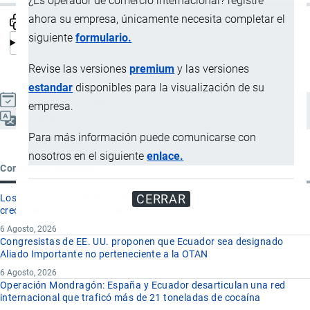
¿Es operador de comercio internacional? registre
ahora su empresa, únicamente necesita completar el
siguiente
formulario.
Revise las versiones
premium
y las versiones
estandar
disponibles para la visualización de su
Actualizado el 8 Septiembre, 2024
empresa.
Español
Para más información puede comunicarse con
nosotros en el siguiente
enlace.
Contenido reciente
CERRAR
Los 8 proyectos mineros más importantes que impulsan el
crecimiento de la minería en Ecuador
6 Agosto, 2026
Congresistas de EE. UU. proponen que Ecuador sea designado
Aliado Importante no perteneciente a la OTAN
6 Agosto, 2026
Operación Mondragón: España y Ecuador desarticulan una red
internacional que traficó más de 21 toneladas de cocaína