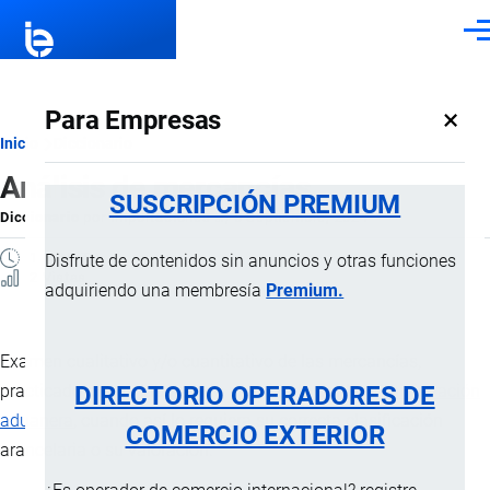
Pasar al contenido principal
Men
×
Para Empresas
Ruta
Inicio
Diccionario
Análisis de mercancías
de
SUSCRIPCIÓN PREMIUM
Diccionario
por
Importaciones …
, 8 Septiembre, 2024
navegación
1 MINUTO
Disfrute de contenidos sin anuncios y otras funciones
2 Vistas
adquiriendo una membresía
Premium.
Examen cualitativo y/o cuantitativo de las mercancías,
DIRECTORIO OPERADORES DE
practicado por un laboratorio autorizado por la
administración
aduanera
, cuando así lo requiera su correcta clasificación
COMERCIO EXTERIOR
arancelaria o su valoración.