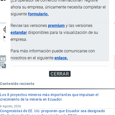
¿Es operador de comercio internacional? registre
ahora su empresa, únicamente necesita completar el
Nota de entrega
siguiente
formulario.
Revise las versiones
premium
y las versiones
estandar
disponibles para la visualización de su
empresa.
Para más información puede comunicarse con
nosotros en el siguiente
enlace.
Actualizado el 9 Septiembre, 2024
Español
CERRAR
Contenido reciente
Los 8 proyectos mineros más importantes que impulsan el
crecimiento de la minería en Ecuador
6 Agosto, 2026
Congresistas de EE. UU. proponen que Ecuador sea designado