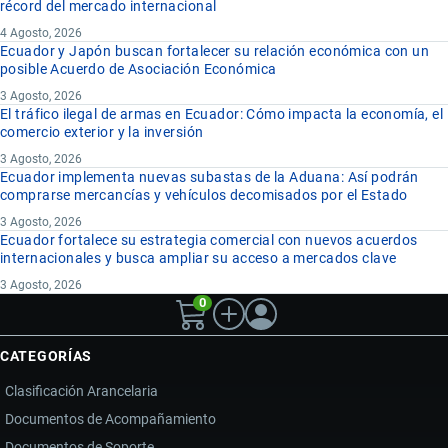
récord del mercado internacional
4 Agosto, 2026
Ecuador y Japón buscan fortalecer su relación económica con un
posible Acuerdo de Asociación Económica
3 Agosto, 2026
El tráfico ilegal de armas en Ecuador: Cómo impacta la economía, el
comercio exterior y la inversión
3 Agosto, 2026
Ecuador implementa nuevas subastas de la Aduana: Así podrán
comprarse mercancías y vehículos decomisados por el Estado
3 Agosto, 2026
Ecuador fortalece su estrategia comercial con nuevos acuerdos
internacionales y busca ampliar su acceso a mercados clave
3 Agosto, 2026
0
CATEGORÍAS
Clasificación Arancelaria
Documentos de Acompañamiento
Documentos de Soporte