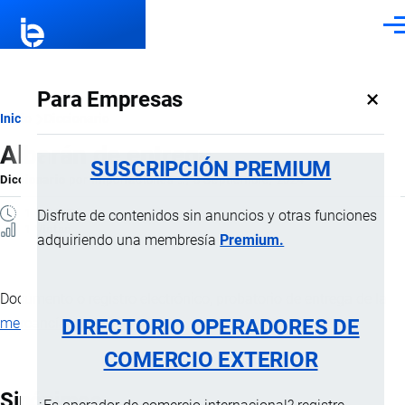
Pasar al contenido principal
Men
×
Para Empresas
Ruta
Inicio
Diccionario
Albarán de entrega
de
SUSCRIPCIÓN PREMIUM
Diccionario
por
Importaciones …
, 8 Septiembre, 2024
navegación
1 MINUTO
Disfrute de contenidos sin anuncios y otras funciones
1 Vistas
adquiriendo una membresía
Premium.
Documento o registro electrónico, probatorio de entrega de la
DIRECTORIO OPERADORES DE
mercancía
.
COMERCIO EXTERIOR
Sinónimos