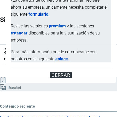
¿Es operador de comercio internacional? registre
ahora su empresa, únicamente necesita completar el
siguiente
formulario.
Sinónimos
Revise las versiones
premium
y las versiones
estandar
disponibles para la visualización de su
Operaciones portuarias
empresa.
Para más información puede comunicarse con
nosotros en el siguiente
enlace.
CERRAR
Actualizado el 8 Septiembre, 2024
Español
Contenido reciente