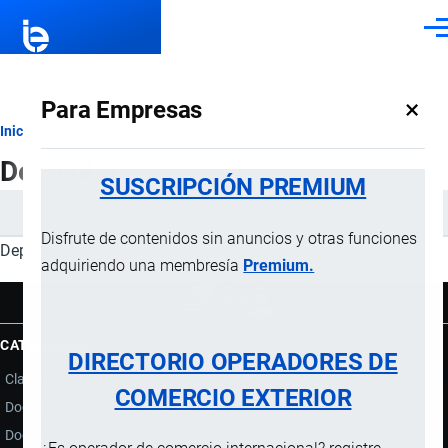
Pasar al contenido principal
Men
×
Para Empresas
Ruta
Inicio
Deposit 5
de
SUSCRIPCIÓN PREMIUM
navegación
Disfrute de contenidos sin anuncios y otras funciones
Deposit 5 USD
adquiriendo una membresía
Premium.
0
CATEGORÍAS
DIRECTORIO OPERADORES DE
Clasificación Arancelaria
COMERCIO EXTERIOR
Documentos de Acompañamiento
Documentos de Soporte