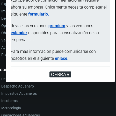
¿Es operador de comercio internacional? registre
Exportaciones
ahora su empresa, únicamente necesita completar el
Importaciones
siguiente
formulario.
Legislación Aduanera
Revise las versiones
premium
y las versiones
Operaciones internacionales
estandar
disponibles para la visualización de su
Obligación Tributaria
empresa.
Valoración Aduanera
Actualidad
Para más información puede comunicarse con
Procesos administrativos
nosotros en el siguiente
enlace.
CONTENIDO
CERRAR
Derecho Internacional
Despacho Aduanero
Impuestos Aduaneros
Incoterms
Merceología
Operaciones Aduaneras