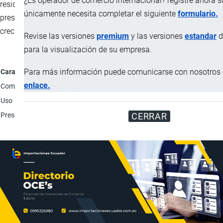
¿Es operador de comercio internacional? registre ahora 
residual luego de la clorinación del líquido, así como para
únicamente necesita completar el siguiente
formulario.
preservar la buena calidad del agua en los tanques de
crecimiento larvario.
Revise las versiones
premium
y las versiones
estandar
d
para la visualización de su empresa.
Para más información puede comunicarse con nosotros e
Característica
Descripción
enlace.
Composición
L-ácido ascórbico al 99%.
Uso
Para camaronera; Para laboratorio.
Presentación
Cartón con 25 Bolsa de 1 Kg.
CERRAR