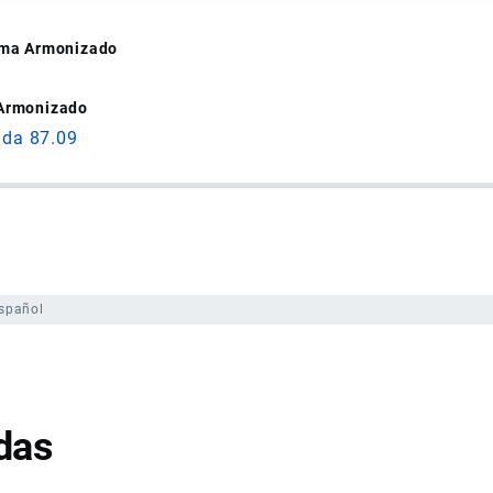
tema Armonizado
 Armonizado
ida 87.09
spañol
das