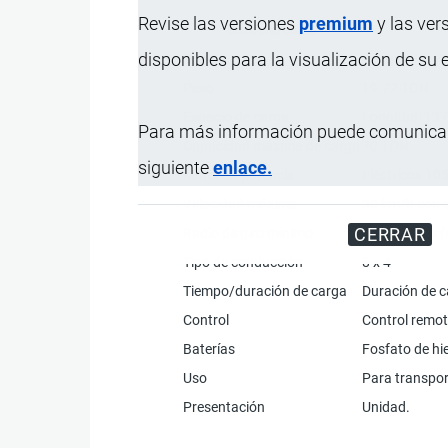
Revise las versiones
premium
y las ver
Característica
disponibles para la visualización de su
Dimensiones
Longitud: 14
Peso
19.72 TON
Espacio de carga
Longitud: 13
Para más información puede comunicar
Capacidad máxima de carga
70 TON
siguiente
enlace.
Motores/potencia
Eléctricos 10
Velocidad máxima
30 km/h con c
CERRAR
Radio de giro mínimo
11.5 metros (
Tipo de conducción
8 x 4
Tiempo/duración de carga
Duración de c
Control
Control remot
Baterías
Fosfato de hie
Uso
Para transpor
Presentación
Unidad.