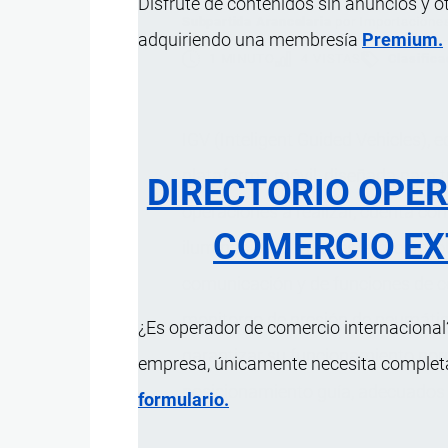
Disfrute de contenidos sin anuncios y o
Subpartida Arancelaria
por
Importacione
adquiriendo una membresía
Premium.
1 MINUTO
4 VISTAS
Clasifica
IGV (Inteligent Guided Vehicles),
plataforma móvil, diseñada para t
DIRECTORIO OPE
operaciones a realizar, cuenta con 
COMERCIO EX
iluminación, altavoces, etc, contr
comunicación y de funciones de c
monitoreo de presión de neumátic
¿Es operador de comercio internacional?
garantizar su funcionamiento nor
empresa, únicamente necesita completar
posicionamiento guía, adecuados 
formulario.