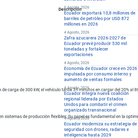
6 Agosto, 2026
Descripción
Ecuador exportará 10,8 millones de
barriles de petróleo por USD 872
millones en 2026
4 Agosto, 2026
Zafra azucarera 2026-2027 de
Ecuador prevé producir 530 mil
toneladas y fortalecer
exportaciones
4 Agosto, 2026
Economía de Ecuador crece en 2026
impulsada por consumo interno y
aumento de ventas formales
4 Agosto, 2026
n de carga de 300 kW, el vehículo tarda 34 minutos en cargar del 20% al 8
Ecuador integra nueva coalición
regional liderada por Estados
Unidos para combatir el crimen
organizado transnacional
n sistemas de producción flexibles; Su papel es fundamental en la optim
4 Agosto, 2026
Ecuador moderniza su estrategia de
seguridad con drones, radares e
inteligencia hasta 2029