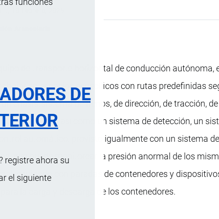
tras funciones
s …
, 10 Febrero, 2025
ción Arancelaria
 equipo de transporte horizontal de conducción autónoma, 
rabajar en espacios específicos con rutas predefinidas se
RADORES DE
un chasís, sistema de frenos, de dirección, de tracción, de
TERIOR
olados por cable, así como un sistema de detección, un si
ontrol automático, provisto igualmente con un sistema d
os, que puede monitorear la presión anormal de los mism
 registre ahora su
mal; equipado con paradas de contenedores y dispositivo
 el siguiente
para la carga y descarga de los contenedores.