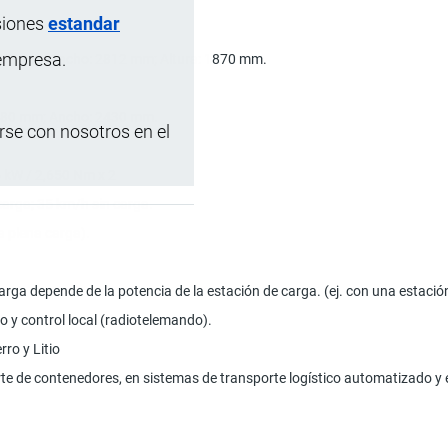
siones
estandar
 empresa.
843 mm; Ancho: 2812 mm; Altura: 1870 mm.
780 mm; Ancho: 2430 mm.
se con nosotros en el
5 kW / 2,650 Nm x 2
arga; 35 km/h sin carga.
a plena carga).
arga depende de la potencia de la estación de carga. (ej. con una estació
o y control local (radiotelemando).
rro y Litio
te de contenedores, en sistemas de transporte logístico automatizado y e