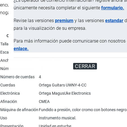
¿Es operador de comercio internacional? registre ahora 
encuadernación ABS estilo tortuga, diapasón y puente de
únicamente necesita completar el siguiente
formulario.
nogal.
Revise las versiones
premium
y las versiones
estandar
d
para la visualización de su empresa.
Característica
Descripción
Para más información puede comunicarse con nosotros e
Talla
Concierto.
enlace.
Escala
380 mm - 14.96
Ancho de la tuerca
36 mm - 1.42
CERRAR
Número de trastes
18
Número de cuerdas
4
Cuerdas
Ortega Guitars UWNY-4-CC
Electrónica
Ortega MagusUke Electronics
Afinación
CMEA
Máquina de afinación
Fundido a presión, color cromo con botones negro
Uso
Instrumento musical.
Presentación
Unidad en estuche.