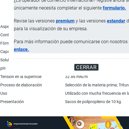
¿Es operador de comercio internacional? registre ahora 
únicamente necesita completar el siguiente
formulario.
Característica
Revise las versiones
premium
y las versiones
estandar
d
Aspecto físico
Polvo granular de color marrón clar
para la visualización de su empresa.
Contenido de materia activa
Saponina triterpenoide: mín. 75%.
Para más información puede comunicarse con nosotros e
Fórmula molecular
C57H90O26
enlace.
Capacidad de formación de espuma
160 - 190 mm
Solubilidad
Fácilmente soluble en agua.
CERRAR
pH
5.0 - 6.0
Tensión en la superficie
32.86 mN/m
Proceso de elaboración
Selección de la materia prima; Trit
Uso
Utilizado con mucha frecuencia en l
Presentación
Sacos de polipropileno de 10 kg.