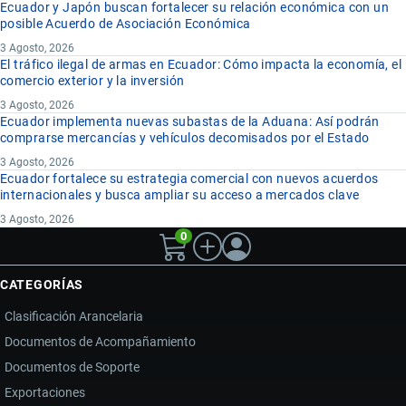
Ecuador y Japón buscan fortalecer su relación económica con un
posible Acuerdo de Asociación Económica
3 Agosto, 2026
El tráfico ilegal de armas en Ecuador: Cómo impacta la economía, el
comercio exterior y la inversión
3 Agosto, 2026
Ecuador implementa nuevas subastas de la Aduana: Así podrán
comprarse mercancías y vehículos decomisados por el Estado
3 Agosto, 2026
Ecuador fortalece su estrategia comercial con nuevos acuerdos
internacionales y busca ampliar su acceso a mercados clave
3 Agosto, 2026
0
CATEGORÍAS
Clasificación Arancelaria
Documentos de Acompañamiento
Documentos de Soporte
Exportaciones