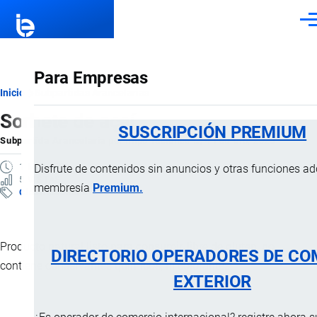
Pasar al contenido principal
Men
Para Empresas
Ruta
Inicio
Subpartidas Arancelarias
Sorbete de açaí
de
SUSCRIPCIÓN PREMIUM
Subpartida Arancelaria
por
Importaciones …
, 4 Febrero, 2025
navegación
1 MINUTO
Disfrute de contenidos sin anuncios y otras funciones a
5 VISTAS
membresía
Premium.
Clasificación Arancelaria
Producto natural listo para consumir, libre de gluten, no
DIRECTORIO OPERADORES DE CO
contiene conservantes químicos, ni colorantes.
EXTERIOR