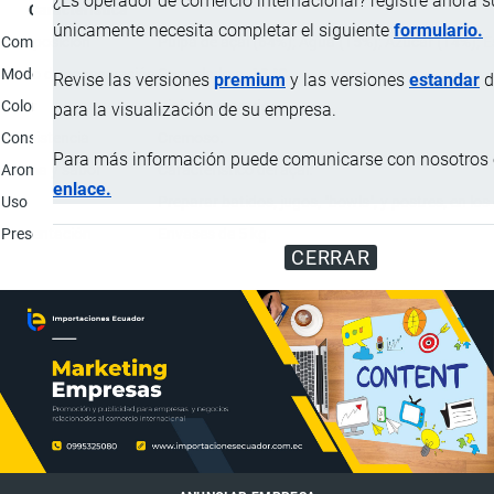
¿Es operador de comercio internacional? registre ahora 
Característica
únicamente necesita completar el siguiente
formulario.
Composición
Pulpa de açaí (64%); Agua (15%); Azúcar (14%); E
Modo de conservación
Congelado a -18 °C.
Revise las versiones
premium
y las versiones
estandar
d
Color
Violeta - morado.
para la visualización de su empresa.
Consistencia
Cremoso.
Para más información puede comunicarse con nosotros e
Aroma y sabor
Característico del açaí.
enlace.
Uso
Preparar batidos, jugos, "bowls", y postres, en lo
Presentación
Envases de 5 kg.
CERRAR