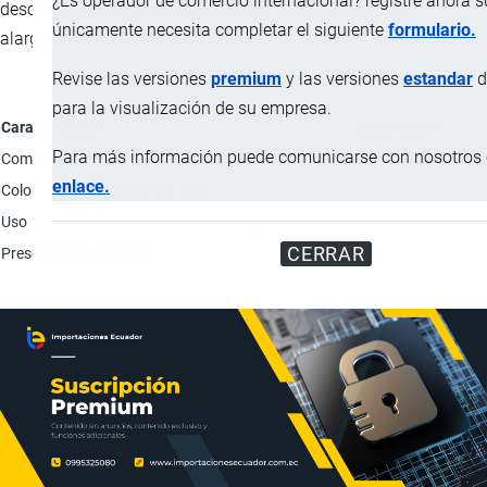
¿Es operador de comercio internacional? registre ahora 
descansos fijos, también dos de los lados pueden ser
únicamente necesita completar el siguiente
formulario.
alargados para elevar la altura.
Revise las versiones
premium
y las versiones
estandar
d
para la visualización de su empresa.
Característica
Descripción
Para más información puede comunicarse con nosotros e
Composición
Materia plástica (polietileno); Asiento textil (poliéster); P
enlace.
Color
Plomo; Lila; Gris.
Uso
Silla de comer; Asiento para automóvil.
CERRAR
Presentación
Unidad.