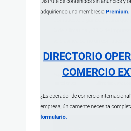
Disfrute de contenidos sin anuncios y o
adquiriendo una membresía
Premium.
Compuesto orgánico natural que p
% de silimarina y 20 % de impure
se clasifica como un compuesto o
DIRECTORIO OPE
Característica
COMERCIO EX
Aspecto físico
Polvo amarillo claro
Ingredientes
Silimarina 80%; Co
Flujograma de proceso
Recolección: cosech
¿Es operador de comercio internacional?
Presentación
Bolsas de 25 kg.
empresa, únicamente necesita completar
formulario.