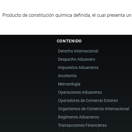
Producto de constitución química definida, el cual presenta u
CONTENIDO
Derecho Internacional
Despacho Aduanero
Impuestos Aduaneros
Incoterms
Merceología
Operaciones Aduaneras
Operadores de Comercio Exterior
Organismos de Comercio Internacional
Regímenes Aduaneros
Transacciones Financieras