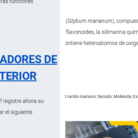
tras funciones
roviene del cardo mariano (
Silybum marianum
), compues
zas, que son compuestos no flavonoides, la silimarina qu
rgánico heterocíclico que contiene heteroátomos de oxíg
RADORES DE
TERIOR
.
mpuestos no flavonoides 20%.
a de semillas o frutos maduros del cardio mariano; Secado; Molienda; Ext
 registre ahora su
 el siguiente