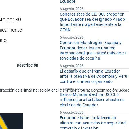
Ecuador
6 Agosto, 2026
Congresistas de EE. UU. proponen
to por 80
que Ecuador sea designado Aliado
Importante no perteneciente a la
ímicamente
OTAN
6 Agosto, 2026
eno.
Operación Mondragón: España y
Ecuador desarticulan una red
internacional que traficó más de 21
toneladas de cocaína
Descripción
6 Agosto, 2026
El desafío que enfrenta Ecuador
ante la ofensiva de Colombia y Perú
contra el crimen organizado
6 Agosto, 2026
racción de silimarina: se obtiene la silimarina pura; Concentración; Sec
Banco Mundial destina USD 3,5
millones para fortalecer el sistema
eléctrico de Ecuador
6 Agosto, 2026
Ecuador e Israel fortalecen su
alianza con acuerdos de seguridad,
comercio e inversión