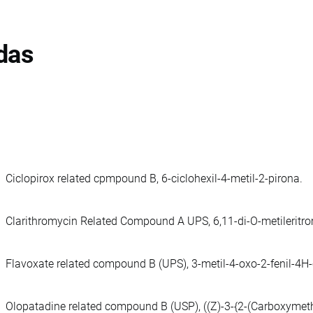
das
Ciclopirox related cpmpound B, 6-ciclohexil-4-metil-2-pirona.
Clarithromycin Related Compound A UPS, 6,11-di-O-metileritro
Flavoxate related compound B (UPS), 3-metil-4-oxo-2-fenil-4H
Olopatadine related compound B (USP), ((Z)-3-{2-(Carboxymeth