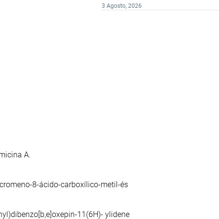
3 Agosto, 2026
micina A.
-cromeno-8-ácido-carboxílico-metil-és
yl)dibenzo[b,e]oxepin-11(6H)- ylidene