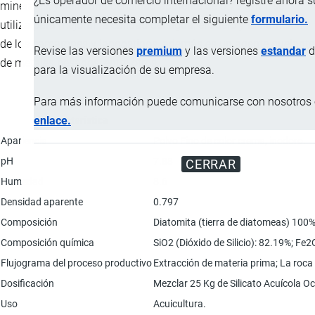
¿Es operador de comercio internacional? registre ahora 
minerales, y tiene una densidad aparente de 0.79 g/ml, se
únicamente necesita completar el siguiente
formulario.
utiliza para mejorar la calidad del agua, el suelo y la nutrición
de los camarones y langostinos, además es un agente quelante
Revise las versiones
premium
y las versiones
estandar
d
de metales pesados, entre otros.
para la visualización de su empresa.
Para más información puede comunicarse con nosotros e
enlace.
Característica
Apariencia
Polvo Fino de color crema, inodoro.
pH
7.88
CERRAR
Humedad
8.6
Densidad aparente
0.797
Composición
Diatomita (tierra de diatomeas) 100
Composición química
SiO2 (Dióxido de Silicio): 82.19%; Fe
Flujograma del proceso productivo
Extracción de materia prima; La roca
Dosificación
Mezclar 25 Kg de Silicato Acuícola O
Uso
Acuicultura.