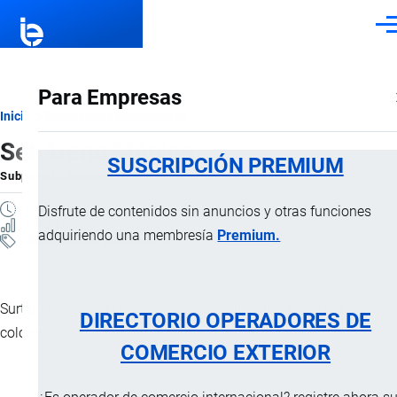
Pasar al contenido principal
Men
Para Empresas
Ruta
Inicio
Subpartidas Arancelarias
Set Arena Mágica
de
SUSCRIPCIÓN PREMIUM
Subpartida Arancelaria
por
Importaciones …
, 2 Febrero, 2025
navegación
1 MINUTO
Disfrute de contenidos sin anuncios y otras funciones
4 VISTAS
adquiriendo una membresía
Premium.
Clasificación Arancelaria
Surtido de pastas (mezcla de arena , glicerina, etc.) de 12
DIRECTORIO OPERADORES DE
colores.
COMERCIO EXTERIOR