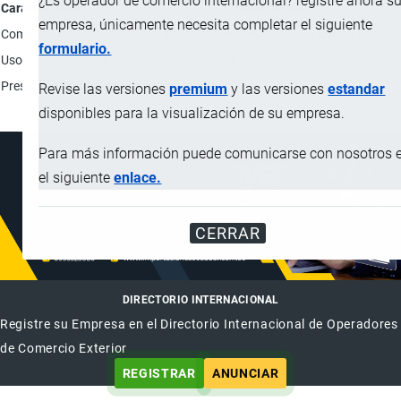
¿Es operador de comercio internacional? registre ahora s
Característica
Descripción
empresa, únicamente necesita completar el siguiente
Composición
Arena mineral 89%; Glicerina 5%; Aceite de silicina 5%; Pi
formulario.
Uso
Para modelar; Juguete para niños.
Presentación
Set por 12 unidades.
Revise las versiones
premium
y las versiones
estandar
disponibles para la visualización de su empresa.
Para más información puede comunicarse con nosotros 
el siguiente
enlace.
CERRAR
DIRECTORIO INTERNACIONAL
Registre su Empresa en el Directorio Internacional de Operadores
de Comercio Exterior
REGISTRAR
ANUNCIAR