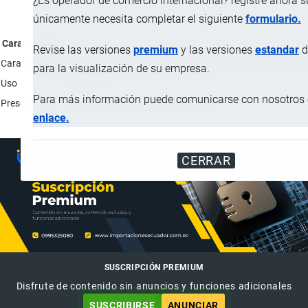
¿Es operador de comercio internacional? registre ahora 
únicamente necesita completar el siguiente
formulario.
Característica
Revise las versiones
premium
y las versiones
estandar
d
Características
Espesor: 0.16 mm; Bilaminado: Cara externa (poliamida 14
para la visualización de su empresa.
Uso
Industrial.
Para más información puede comunicarse con nosotros e
Presentación
A granel en fardos de 450 o 500 kg.
enlace.
CERRAR
SUSCRIPCIÓN PREMIUM
Disfrute de contenido sin anuncios y funciones adicionales
SUSCRIBIRSE
ANUNCIAR