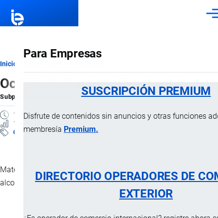
Pasar al contenido principal
Men
Para Empresas
Ruta
Inicio
Subpartidas Arancelarias
Octildodecil estearoil estearato
de
SUSCRIPCIÓN PREMIUM
Subpartida Arancelaria
por
Importaciones …
, 4 Febrero, 2025
navegación
1 MINUTO
Disfrute de contenidos sin anuncios y otras funciones a
1 VISTAS
membresía
Premium.
Clasificación Arancelaria
Materia orgánica constituida por un derivado del estearato del
DIRECTORIO OPERADORES DE CO
alcohol octildodecilico.
EXTERIOR