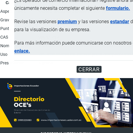
¿Es operador de comercio internacional? registre ahora 
Característica
únicamente necesita completar el siguiente
formulario.
Aspecto físico
Materia liquida de aspecto oleoso, color ámbar clar
Gravedad específica
0.860 a 0.880
Revise las versiones
premium
y las versiones
estandar
d
Punto de fusión
-13.36 / -4.36 (líquido volátil).
para la visualización de su empresa.
CAS
90052-75-8
Para más información puede comunicarse con nosotros e
Nombre químico
2-octildodecil 12-[(1-oxooctadecil) oxi]octadecanoa
enlace.
Uso
Industria cosmética, materia prima (Excipiente 053
Presentación
A granel.
CERRAR