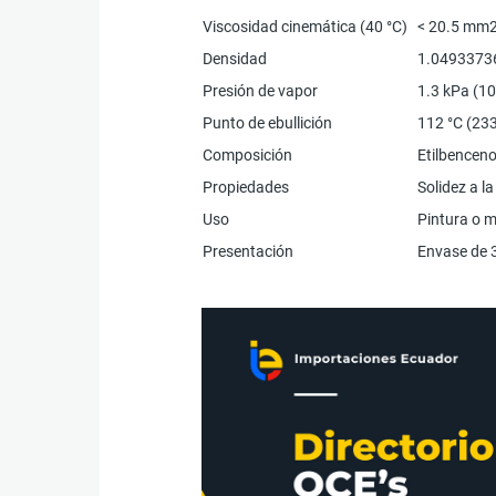
Viscosidad cinemática (40 °C)
< 20.5 mm2/
Densidad
1.0493373
Presión de vapor
1.3 kPa (1
Punto de ebullición
112 °C (233
Composición
Etilbenceno
Propiedades
Solidez a l
Uso
Pintura o m
Presentación
Envase de 3