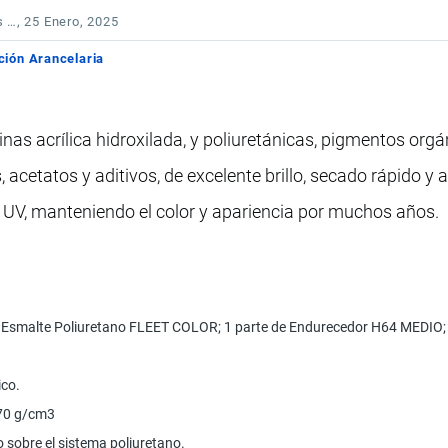
s …
, 25 Enero, 2025
ción Arancelaria
as acrílica hidroxilada, y poliuretánicas, pigmentos orgá
acetatos y aditivos, de excelente brillo, secado rápido y a
os UV, manteniendo el color y apariencia por muchos años.
e Esmalte Poliuretano FLEET COLOR; 1 parte de Endurecedor H64 MEDIO; 
ico.
370 g/cm3
sobre el sistema poliuretano.