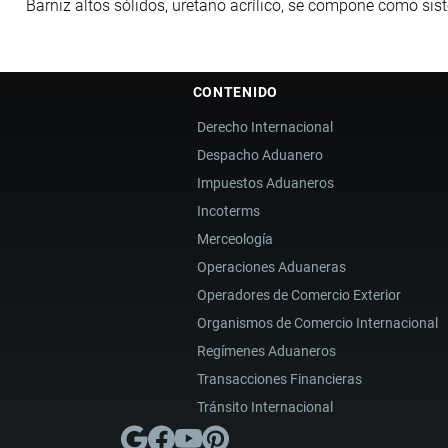
Barniz altos sólidos, uretano acrílico, se compone como si
CONTENIDO
Derecho Internacional
Despacho Aduanero
Impuestos Aduaneros
Incoterms
Merceología
Operaciones Aduaneras
Operadores de Comercio Exterior
Organismos de Comercio Internacional
Regímenes Aduaneros
Transacciones Financieras
Tránsito Internacional