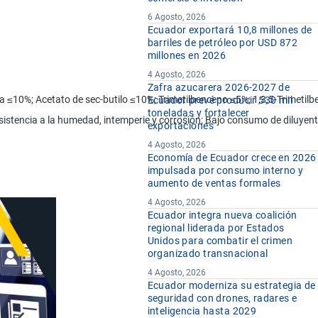
6 Agosto, 2026
Ecuador exportará 10,8 millones de
barriles de petróleo por USD 872
millones en 2026
4 Agosto, 2026
Zafra azucarera 2026-2027 de
era ≤10%; Acetato de sec-butilo ≤10%; Trimetilbenceno ≤5%; 1,3,5-Trimetil
Ecuador prevé producir 530 mil
toneladas y fortalecer
 resistencia a la humedad, intemperie y corrosión; Bajo consumo de diluye
exportaciones
4 Agosto, 2026
Economía de Ecuador crece en 2026
impulsada por consumo interno y
aumento de ventas formales
4 Agosto, 2026
Ecuador integra nueva coalición
regional liderada por Estados
Unidos para combatir el crimen
organizado transnacional
4 Agosto, 2026
Ecuador moderniza su estrategia de
seguridad con drones, radares e
inteligencia hasta 2029