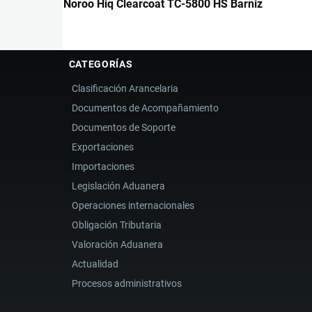
Noroo Hiq Clearcoat TC-5800 HS Barniz
CATEGORÍAS
Clasificación Arancelaria
Documentos de Acompañamiento
Documentos de Soporte
Exportaciones
Importaciones
Legislación Aduanera
Operaciones internacionales
Obligación Tributaria
Valoración Aduanera
Actualidad
Procesos administrativos