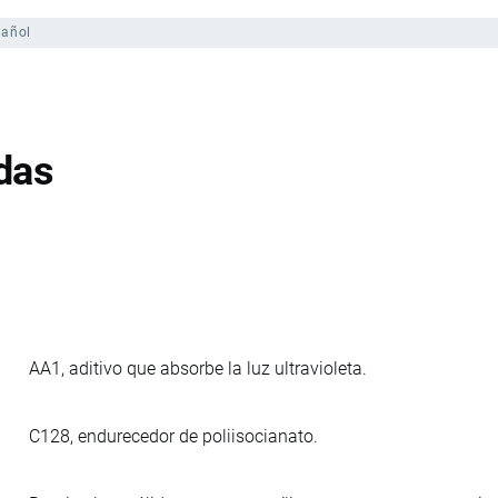
pañol
das
AA1, aditivo que absorbe la luz ultravioleta.
C128, endurecedor de poliisocianato.