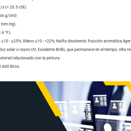
s (< 20.5 cSt).
66 g/cm3
0 mm Hg).
.6 °F).
 ≥10 - ≤25%; Xileno ≥10 - <22%; Nafta disolvente, fracción aromática lig
a luz solar o rayos UV; Excelente Brillo, que permanece en el tiempo; Alta
aterial relacionado con la pintura.
.600 litros.