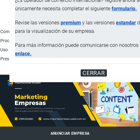
¿Es operador de comercio internacional? registre ahora 
únicamente necesita completar el siguiente
formulario.
Revise las versiones
premium
y las versiones
estandar
d
Característica
para la visualización de su empresa.
Composición
Polvo fino procedente del chancado y trituración d
Proceso de elaboración
Obtenido de mineral no metálico en roca que es t
Para más información puede comunicarse con nosotros e
Uso
Insumo utilizado en la fabricación de copelas, cris
enlace.
Presentación
A granel.
CERRAR
ANUNCIAR EMPRESA