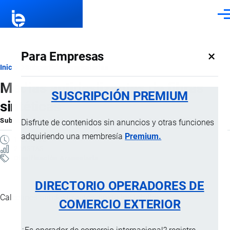
Pasar al contenido principal
Men
×
Para Empresas
Ruta
Inicio
Subpartidas Arancelarias
Medias antideslizantes de fibras
de
SUSCRIPCIÓN PREMIUM
sintéticas
navegación
Subpartida Arancelaria
por
Importaciones …
, 14 Abril, 2025
Disfrute de contenidos sin anuncios y otras funciones
adquiriendo una membresía
Premium.
1 MINUTO
2 VISTAS
Clasificación Arancelaria
DIRECTORIO OPERADORES DE
Calcetines antideslizantes, hasta los tobillos.
COMERCIO EXTERIOR