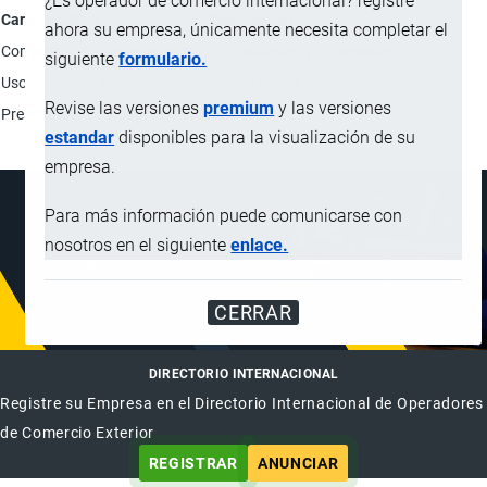
¿Es operador de comercio internacional? registre
Característica
Descripción
ahora su empresa, únicamente necesita completar el
Composición
Tejido de punto: 97% poliéster; y 3% spandex.
siguiente
formulario.
Uso
Complemento de vestir unisex.
Revise las versiones
premium
y las versiones
Presentación
500 medias en una bolsa.
estandar
disponibles para la visualización de su
empresa.
Para más información puede comunicarse con
nosotros en el siguiente
enlace.
CERRAR
DIRECTORIO INTERNACIONAL
Registre su Empresa en el Directorio Internacional de Operadores
de Comercio Exterior
REGISTRAR
ANUNCIAR