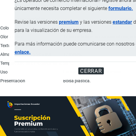
¿Es operador de comercio internacional? registre ahora 
únicamente necesita completar el siguiente
formulario.
Característica
Descrip
Revise las versiones
premium
y las versiones
estandar
d
Color
Verde claro.
para la visualización de su empresa.
Olor y sabor
Típico de la lima, notas aromáticas, áci
Para más información puede comunicarse con nosotros e
Textura
Firme.
enlace.
Almacenamiento y vida útil
12 meses.
Temperatura de almacenamiento
20 °C
CERRAR
Uso
Listo para el consumo humano.
Presentación
Bolsa plástica.