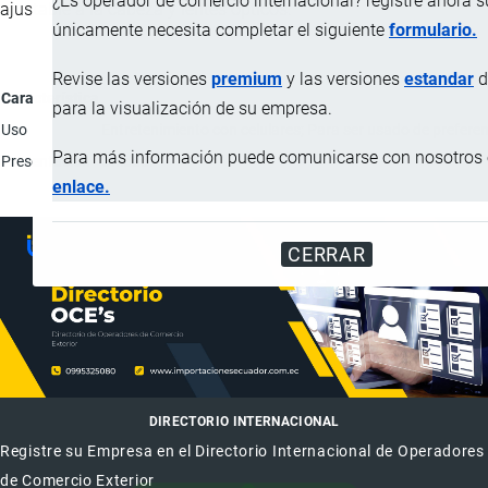
¿Es operador de comercio internacional? registre ahora 
ajustable a la cabeza y lentes ópticos.
únicamente necesita completar el siguiente
formulario.
Revise las versiones
premium
y las versiones
estandar
d
Característica
para la visualización de su empresa.
Uso
Entretenimiento con celulares; Para ser usado de prefere
Para más información puede comunicarse con nosotros e
Presentación
Unidad.
enlace.
CERRAR
DIRECTORIO INTERNACIONAL
Registre su Empresa en el Directorio Internacional de Operadores
de Comercio Exterior