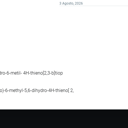
3 Agosto, 2026
ro-6-metil- 4H-thieno[2,3-b]tiop
)-6-methyl-5,6-dihydro-4H-thieno[ 2,