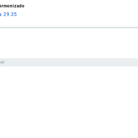
 Armonizado
a 29.35
ñol