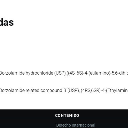
das
Dorzolamide hydrochloride (USP),((4S, 6S)-4-(etilamino)-5,6-dihid
Dorzolamide related compound B (USP), (4RS,6SR)-4-(Ethylamino
CONTENIDO
Derecho Internacional