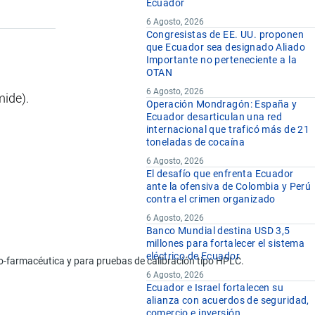
Ecuador
6 Agosto, 2026
Congresistas de EE. UU. proponen
que Ecuador sea designado Aliado
Importante no perteneciente a la
OTAN
6 Agosto, 2026
ide).
Operación Mondragón: España y
Ecuador desarticulan una red
internacional que traficó más de 21
toneladas de cocaína
6 Agosto, 2026
El desafío que enfrenta Ecuador
ante la ofensiva de Colombia y Perú
contra el crimen organizado
6 Agosto, 2026
Banco Mundial destina USD 3,5
millones para fortalecer el sistema
eléctrico de Ecuador
ico-farmacéutica y para pruebas de calibración tipo HPLC.
6 Agosto, 2026
Ecuador e Israel fortalecen su
alianza con acuerdos de seguridad,
comercio e inversión