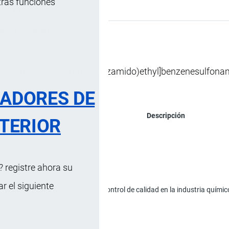
tras funciones
s …
, 1 Abril, 2025
ción Arancelaria
-[2-(5-Chloro-2-methoxybenzamido)ethyl]benzenesulfonam
RADORES DE
Descripción
TERIOR
 registre ahora su
 el siguiente
 Para pruebas de laboratorios en control de calidad en la industria quím