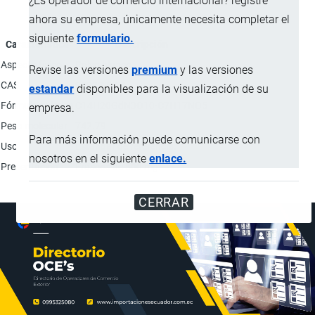
¿Es operador de comercio internacional? registre
ahora su empresa, únicamente necesita completar el
siguiente
formulario.
Característica
Descripción
Aspecto físico
Polvo blanco.
Revise las versiones
premium
y las versiones
CAS
92923-57-4
estandar
disponibles para la visualización de su
Fórmula química
C14H20GdN3O10·C7H17NO5
empresa.
Peso molecular
742.79
Para más información puede comunicarse con
Uso
Estándar de referencia.
nosotros en el siguiente
enlace.
Presentación
Frascos de 500 mg.
CERRAR