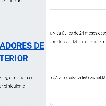
tras funciones
s …
, 20 Enero, 2025
ción Arancelaria
100% de origen natural, su vida útil es de 24 meses desd
rir el embalaje original, los productos deben utilizarse o
RADORES DE
TERIOR
 registre ahora su
rado únicamente con frutas frescas; Aroma y sabor de fruta original; Etiq
 el siguiente
(mango típico).
ípico del mango, ningún hedor extraño.