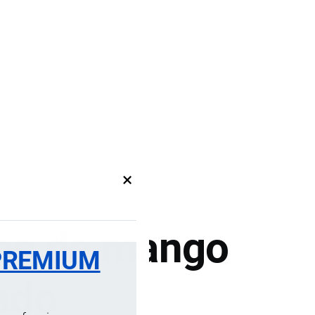
×
os de mango
PREMIUM
ado