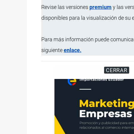
Revise las versiones
premium
y las ver
Sabor
Dulce sin sabor a
Tamaño de corte
Fragmento grande
disponibles para la visualización de su
Humedad
No más de 4%
Actividad del agua (Aw)
No más de 0.5.
Para más información puede comunicar
Uso
Para consumo hu
siguiente
enlace.
Presentación
El producto se emp
CERRAR