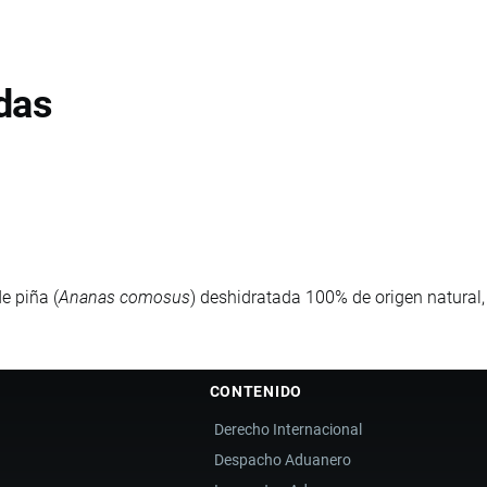
das
e piña (
Ananas comosus
) deshidratada 100% de origen natura
CONTENIDO
Derecho Internacional
Despacho Aduanero