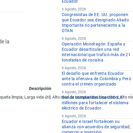
Ecuador
6 Agosto, 2026
Congresistas de EE. UU. proponen
que Ecuador sea designado Aliado
Importante no perteneciente a la
OTAN
6 Agosto, 2026
e la
Operación Mondragón: España y
Ecuador desarticulan una red
internacional que traficó más de 21
toneladas de cocaína
6 Agosto, 2026
El desafío que enfrenta Ecuador
ante la ofensiva de Colombia y Perú
contra el crimen organizado
Descripción
6 Agosto, 2026
ueta limpia; Larga vida útil; Alto nivel de compuestos bioactivos; Alto ni
Banco Mundial destina USD 3,5
millones para fortalecer el sistema
eléctrico de Ecuador
6 Agosto, 2026
Ecuador e Israel fortalecen su
alianza con acuerdos de seguridad,
comercio e inversión