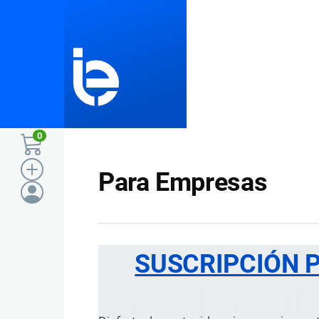
Pasar al contenido principal
0
Para Empresas
Inicio
Subpartidas Arancelarias
Ruta
Fragment
SUSCRIPCIÓN 
de
deshidrat
navegación