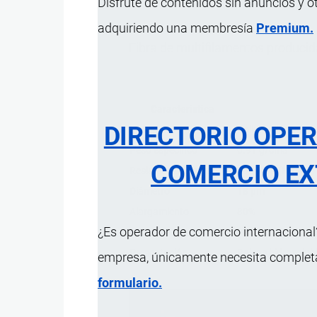
Disfrute de contenidos sin anuncios y o
adquiriendo una membresía
Premium.
Fibra de multifilamentos producida
Característica
DIRECTORIO OPE
Materiales
Polipropileno mon
Peso específico
0.91 g/cm3
COMERCIO EX
Resistencia a la tracción
300 Mpa (Nmm2)
Diámetro
18 µm
Alargamiento
80%
¿Es operador de comercio internacional?
Uso
Para refuerzo de 
Presentación
Bolsas hidrosolub
empresa, únicamente necesita completar
formulario.