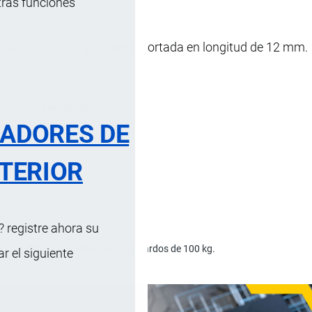
tras funciones
 a partir de polipropileno, cortada en longitud de 12 mm.
Descripción
RADORES DE
opolímero.
TERIOR
 registre ahora su
concreto y morteros.
les de 600 gr, acondicionadas en fardos de 100 kg.
 el siguiente