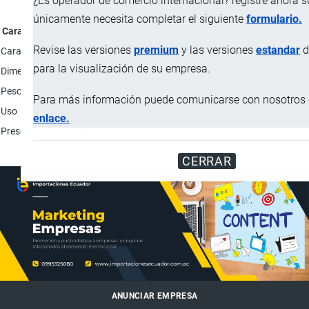
¿Es operador de comercio internacional? registre ahora 
únicamente necesita completar el siguiente
formulario.
Característica
Revise las versiones
premium
y las versiones
estandar
d
Características
5 quemadores, uno triple llama, uno rápido y tres semi-rápi
para la visualización de su empresa.
Dimensiones
Alto: 96 cm; Ancho: 76.2 cm; Profundo: 68 cm.
Peso
59.1 kg
Para más información puede comunicarse con nosotros e
Uso
En cocina, para preparar alimentos.
enlace.
Presentación
Unidad.
CERRAR
ANUNCIAR EMPRESA