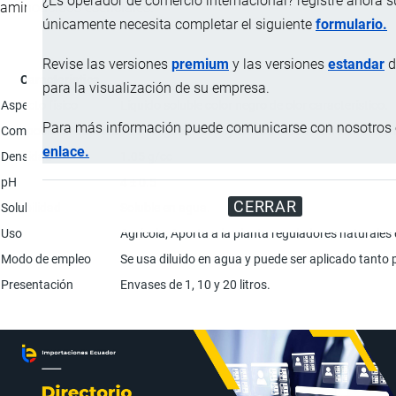
¿Es operador de comercio internacional? registre ahora 
aminoácidos esenciales.
únicamente necesita completar el siguiente
formulario.
Revise las versiones
premium
y las versiones
estandar
d
Característica
para la visualización de su empresa.
Aspecto físico
Líquido soluble color negro de olor característico.
Para más información puede comunicarse con nosotros e
Composición química
100% Algas Ascophyllum nodosum extraídos en frío;
enlace.
Densidad
1.05 g/cc
pH
4 ± 0.5
CERRAR
Solubilidad
Soluble en agua.
Uso
Agrícola; Aporta a la planta reguladores naturales 
Modo de empleo
Se usa diluido en agua y puede ser aplicado tanto p
Presentación
Envases de 1, 10 y 20 litros.