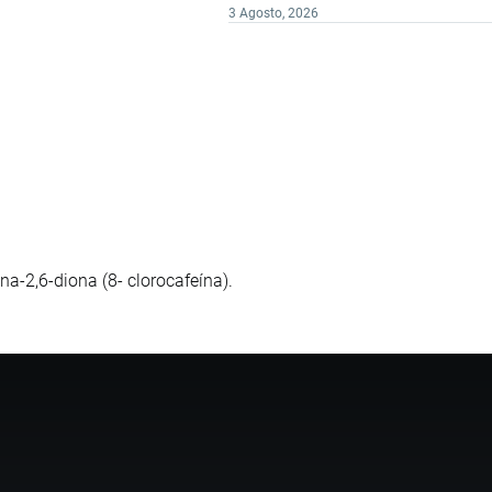
3 Agosto, 2026
ina-2,6-diona (8- clorocafeína).