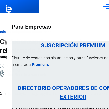
Pasar al contenido principal
Men
Para Empresas
Ruta
Inicio
Subpartidas Arancelarias
Cyclobenzaprina compuesto
de
SUSCRIPCIÓN PREMIUM
relacionado A
navegación
Subpartida Arancelaria
por
Importaciones …
, 25 Noviembre, 2025
Disfrute de contenidos sin anuncios y otras funciones a
membresía
Premium.
1 MINUTO
9 VISTAS
Clasificación Arancelaria
DIRECTORIO OPERADORES DE CO
5-[3-(Dimethylamino)propyl]-5H-dibenzo[a,d]-cyclohepten-5-ol).
EXTERIOR