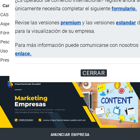
¿Es operador de comercio internacional? registre ahora 
Característica
Descripción
únicamente necesita completar el siguiente
formulario.
CAS
18029-54-4
Revise las versiones
premium
y las versiones
estandar
d
Aspecto físico
Polvo blanco.
para la visualización de su empresa.
Fórmula química
C2020H23O
Peso Molecular
293.40
Para más información puede comunicarse con nosotros e
Uso
Estándar de referencia de ciclobenzaprina compuesto r
enlace.
Presentación
Frasco de 2 g.
CERRAR
ANUNCIAR EMPRESA