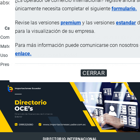
¿Es operador de comercio internacional? registre ahora 
absorban la humedad del ambiente.
únicamente necesita completar el siguiente
formulario.
Revise las versiones
premium
y las versiones
estandar
d
Característica
Descripc
para la visualización de su empresa.
Composición bolsa
Cloruro de calcio dihidrato (CAS: 10035-04-8): 97 - 10
Para más información puede comunicarse con nosotros e
Materiales cubo
100% polipropileno.
enlace.
Uso
Control de humedad.
Presentación
Caja conteniendo una bolsa y un cubo plástico.
CERRAR
DIRECTORIO INTERNACIONAL