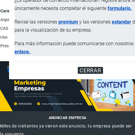
¿Es operador de comercio internacional? registre ahora 
únicamente necesita completar el siguiente
formulario.
Característica
Aspecto físico
Polvo color blanco.
Revise las versiones
premium
y las versiones
estandar
d
CAS
74811-65-7
para la visualización de su empresa.
Uso
Estándar de referencia; Para pruebas de laboratorios en c
Para más información puede comunicarse con nosotros e
Presentación
Frasco de 20 mg.
enlace.
CERRAR
ANUNCIAR EMPRESA
Miles de visitantes ya vieron este anuncio, tu empresa puede ser
la siguiente