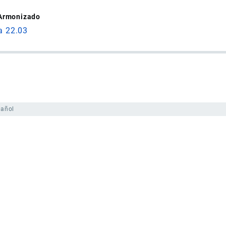
 Armonizado
a 22.03
pañol