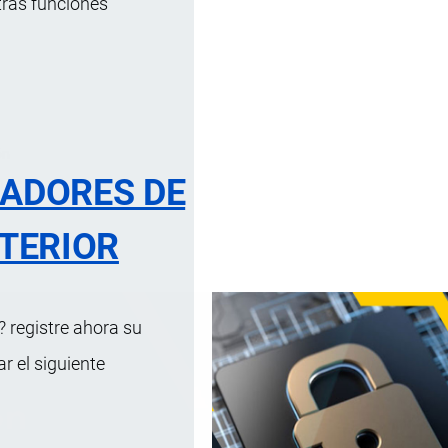
tras funciones
ón
RADORES DE
ón de otros insumos.
TERIOR
 registre ahora su
 el siguiente