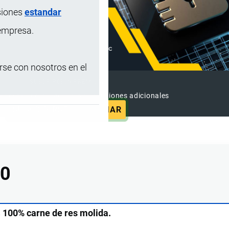
siones
estandar
 empresa.
se con nosotros en el
SUSCRIPCIÓN PREMIUM
e contenido sin anuncios y funciones adicionales
SUSCRIBIRSE
ANUNCIAR
90
s
100% carne de res molida.