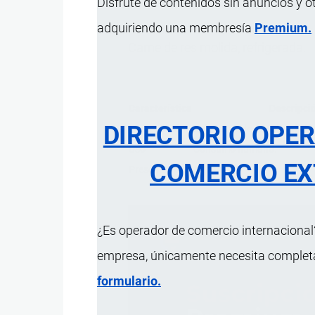
Disfrute de contenidos sin anuncios y o
adquiriendo una membresía
Premium.
Carne de res molida, refrigerada.
Característica
Descripci
DIRECTORIO OPE
Composición
Solo carne de res, sin adici
Uso
Consumo humano.
COMERCIO EX
Presentación
A granel.
¿Es operador de comercio internacional?
empresa, únicamente necesita completar
formulario.